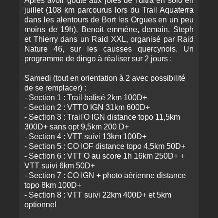
Après avoir goûté aux joies de l'ultra en solo en
juillet (108 km parcourus lors du Trail Aquaterra
dans les alentours de Bort les Orgues en un peu
moins de 19h), Benoit emmène, demain, Steph
et Thierry dans un Raid XXL, organisé par Raid
Nature 46, sur les causses quercynois. Un
programme de dingo à réaliser sur 2 jours :
Samedi (tout en orientation à 2 avec possibilité
de se remplacer) :
- Section 1 : Trail balisé 2km 100D+
- Section 2 : VTTO IGN 31km 600D+
- Section 3 : Trail'O IGN distance topo 11,5km
300D+ sans opt 9,5km 200 D+
- Section 4 : VTT suivi 13km 100D+
- Section 5 : CO IOF distance topo 4,5km 50D+
- Section 6 : VTT'O au score 1h 16km 250D+ +
VTT suivi 6km 50D+
- Section 7 : CO IGN + photo aérienne distance
topo 8km 100D+
- Section 8 : VTT suivi 22km 400D+ et 5km
optionnel