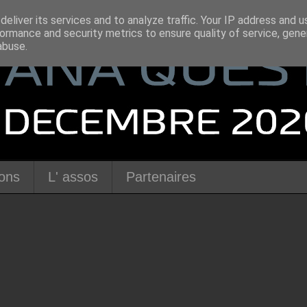
eliver its services and to analyze traffic. Your IP address and 
ormance and security metrics to ensure quality of service, gen
abuse.
ions
L' assos
Partenaires