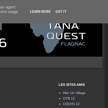
user-agent
erate usage
LEARN MORE
GOT IT
LES SITES AMIS
Hier Un Village
OTB 12
CDCHS 12