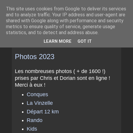
This site uses cookies from Google to deliver its services
and to analyze traffic. Your IP address and user-agent are
shared with Google along with performance and security
metrics to ensure quality of service, generate usage
statistics, and to detect and address abuse.
▼
LEARN MORE
GOT IT
MARDI 26 DÉCEMBRE 2023
Photos 2023
Les nombreuses photos ( + de 1600 !)
prises par Chris et Dorian sont en ligne !
Merci à eux !
Conques
La Vinzelle
Départ 12 km
Rando
Kids