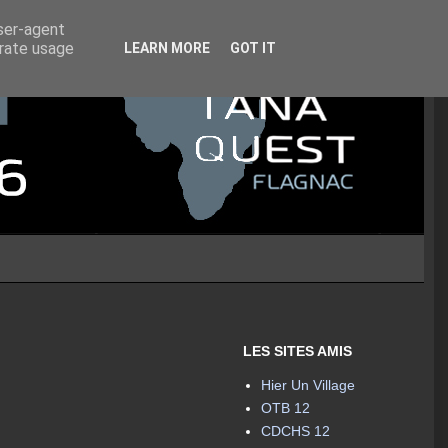
user-agent
erate usage
LEARN MORE
GOT IT
LES SITES AMIS
Hier Un Village
OTB 12
CDCHS 12