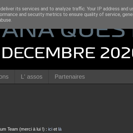
eliver its services and to analyze traffic. Your IP address and 
ormance and security metrics to ensure quality of service, gen
abuse.
ions
L' assos
Partenaires
um Team (merci à lui !) :
ici
et
là