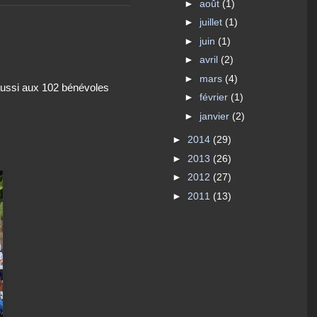
►
août
(1)
►
juillet
(1)
►
juin
(1)
►
avril
(2)
►
mars
(4)
 aussi aux 102 bénévoles
►
février
(1)
►
janvier
(2)
►
2014
(29)
►
2013
(26)
►
2012
(27)
►
2011
(13)