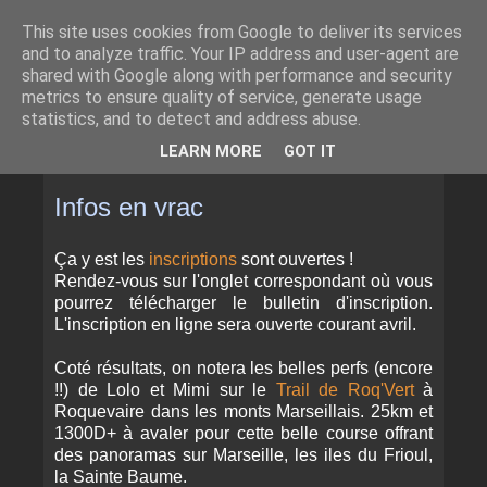
This site uses cookies from Google to deliver its services
and to analyze traffic. Your IP address and user-agent are
shared with Google along with performance and security
metrics to ensure quality of service, generate usage
statistics, and to detect and address abuse.
▼
LEARN MORE
GOT IT
MARDI 27 MARS 2012
Infos en vrac
Ça y est les
inscriptions
sont ouvertes !
Rendez-vous sur l'onglet correspondant où vous
pourrez télécharger le bulletin d'inscription.
L'inscription en ligne sera ouverte courant avril.
Coté résultats, on notera les belles perfs (encore
!!) de Lolo et Mimi sur le
Trail de Roq'Vert
à
Roquevaire dans les monts Marseillais. 25km et
1300D+ à avaler pour cette belle course offrant
des pаnоrаmas sur Marseille, lеѕ іlеѕ du Frіоul,
lа Sаіntе Bаumе.