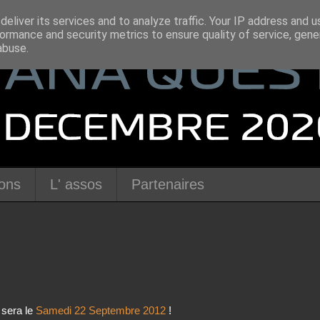
eliver its services and to analyze traffic. Your IP address and 
ormance and security metrics to ensure quality of service, gen
abuse.
ions
L' assos
Partenaires
e sera le
Samedi 22 Septembre 2012
!