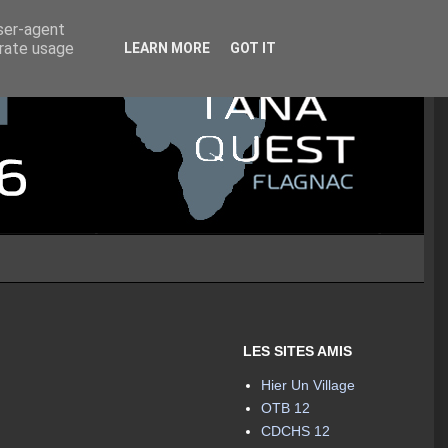
user-agent
erate usage
LEARN MORE
GOT IT
LES SITES AMIS
Hier Un Village
OTB 12
CDCHS 12