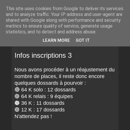
This site uses cookies from Google to deliver its services
and to analyze traffic. Your IP address and user-agent are
shared with Google along with performance and security
metrics to ensure quality of service, generate usage
statistics, and to detect and address abuse.
▼
LEARN MORE
GOT IT
SAMEDI 29 NOVEMBRE 2025
Infos inscriptions 3
Nous avons procéder à un réajustement du
nombre de places, il reste donc encore
quelques dossards à pourvoir :
🔴 64 K solo : 12 dossards
🟣 64 K relais : 9 équipes
🟠 36 K : 11 dossards
🟢 12 K : 17 dossards
N'attendez pas !