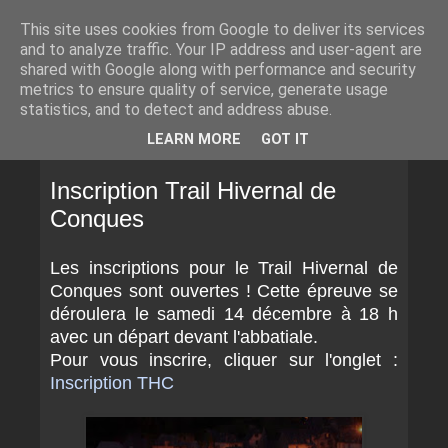
This site uses cookies from Google to deliver its services
and to analyze traffic. Your IP address and user-agent are
shared with Google along with performance and security
metrics to ensure quality of service, generate usage
statistics, and to detect and address abuse.
▼
LEARN MORE
GOT IT
VENDREDI 18 OCTOBRE 2019
Inscription Trail Hivernal de
Conques
Les inscriptions pour le Trail Hivernal de
Conques sont ouvertes ! Cette épreuve se
déroulera le samedi 14 décembre à 18 h
avec un départ devant l'abbatiale.
Pour vous inscrire, cliquer sur l'onglet :
Inscription THC