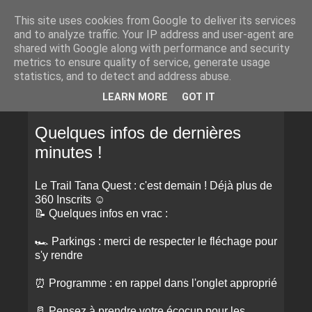
This site uses cookies from Google to deliver its services
and to analyze traffic. Your IP address and user-agent are
shared with Google along with performance and security
metrics to ensure quality of service, generate usage
statistics, and to detect and address abuse.
▼
LEARN MORE
GOT IT
VENDREDI 20 SEPTEMBRE 2019
Quelques infos de dernières
minutes !
Le Trail Tana Quest : c'est demain ! Déjà plus de
360 Inscrits ☺️
📝 Quelques infos en vrac :
🏎 Parkings : merci de respecter le fléchage pour
s'y rendre
⏰ Programme : en rappel dans l'onglet approprié
🥛 Pensez à prendre votre écocup pour les