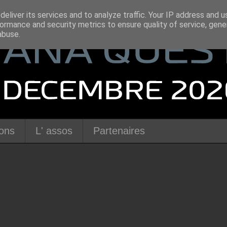
eliver its services and to analyze traffic. Your IP address and 
ormance and security metrics to ensure quality of service, gen
abuse.
ions
L' assos
Partenaires