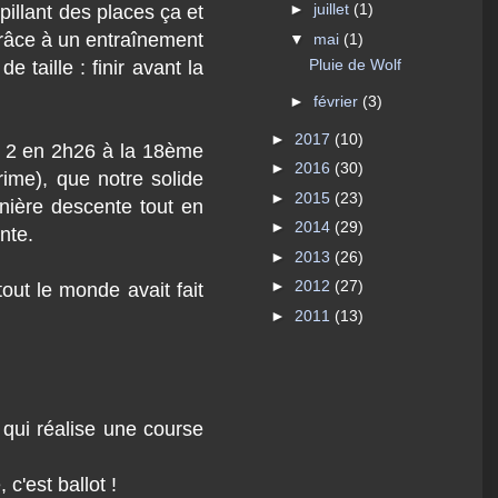
►
juillet
(1)
illant des places ça et
 grâce à un entraînement
▼
mai
(1)
Pluie de Wolf
 taille : finir avant la
►
février
(3)
►
2017
(10)
a 2 en 2h26 à la 18ème
►
2016
(30)
ime), que notre solide
►
2015
(23)
nière descente tout en
►
2014
(29)
nte.
►
2013
(26)
►
2012
(27)
tout le monde avait fait
►
2011
(13)
 qui réalise une course
c'est ballot !