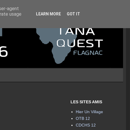
user-agent
erate usage
LEARN MORE
GOT IT
LES SITES AMIS
Hier Un Village
OTB 12
CDCHS 12