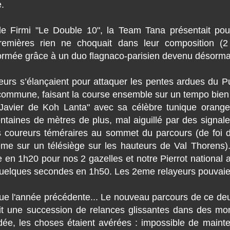
.
de Firmi "Le Double 10", la Team Tana présentait pou
emières rien ne choquait dans leur composition (2
formée grâce à un duo flagnaco-parisien devenu désorma
yeurs s’élançaient pour attaquer les pentes ardues du 
e commune, faisant la course ensemble sur un tempo bien 
"Javier de Koh Lanta" avec sa célèbre tunique orange,
taines de mètres de plus, mal aiguillé par des signaleu
os coureurs téméraires au sommet du parcours (de foi de
ême sur un télésiège sur les hauteurs de Val Thorens).
e en 1h20 pour nos 2 gazelles et notre Pierrot national 
 quelques secondes en 1h50. Les 2eme relayeurs pouvaient
 que l'année précédente... Le nouveau parcours de ce deux
it une succession de relances glissantes dans des mo
dée, les choses étaient avérées : impossible de main