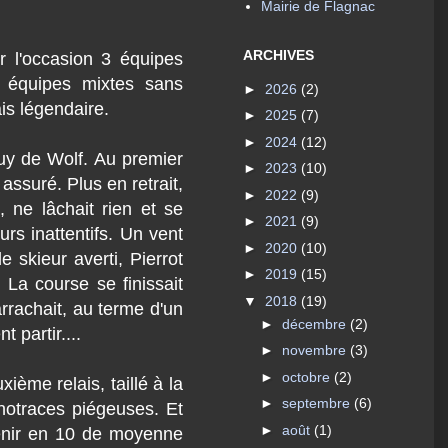
Mairie de Flagnac
ARCHIVES
r l'occasion 3 équipes
 équipes mixtes sans
►
2026
(2)
is légendaire.
►
2025
(7)
►
2024
(12)
Puy de Wolf. Au premier
►
2023
(10)
assuré. Plus en retrait,
►
2022
(9)
 ne lâchait rien et se
►
2021
(9)
rs inattentifs. Un vent
►
2020
(10)
 skieur averti, Pierrot
►
2019
(15)
 La course se finissait
▼
2018
(19)
arrachait, au terme d'un
►
décembre
(2)
 partir....
►
novembre
(3)
►
octobre
(2)
ième relais, taillé à la
►
septembre
(6)
notraces piégeuses. Et
►
août
(1)
tenir en 10 de moyenne