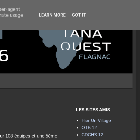
user-agent
erate usage
LEARN MORE
GOT IT
LES SITES AMIS
Hier Un Village
OTB 12
CDCHS 12
sur 108 équipes et une 5ème