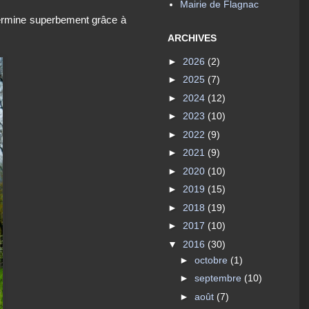
Mairie de Flagnac
termine superbement grâce à
ARCHIVES
►
2026
(2)
►
2025
(7)
►
2024
(12)
►
2023
(10)
►
2022
(9)
►
2021
(9)
►
2020
(10)
►
2019
(15)
►
2018
(19)
►
2017
(10)
▼
2016
(30)
►
octobre
(1)
►
septembre
(10)
►
août
(7)