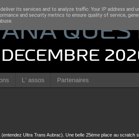
eliver its services and to analyze traffic. Your IP address and 
ormance and security metrics to ensure quality of service, gen
abuse.
ions
L' assos
Partenaires
A (entendez Ultra Trans Aubrac). Une belle 25ème place au scratch 