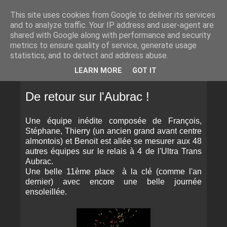
This site uses cookies from Google to deliver its services
and to analyze traffic. Your IP address and user-agent are
shared with Google along with performance and security
metrics to ensure quality of service, generate usage
statistics, and to detect and address abuse.
▼
LEARN MORE
GOT IT
VENDREDI 18 AVRIL 2014
De retour sur l'Aubrac !
Une équipe inédite composée de François,
Stéphane, Thierry (un ancien grand avant centre
almontois) et Benoit est allée se mesurer aux 48
autres équipes sur le relais à 4 de l'Ultra Trans
Aubrac.
Une belle 11ème place à la clé (comme l'an
dernier) avec encore une belle journée
ensoleillée.