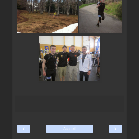
‹
›
Accueil