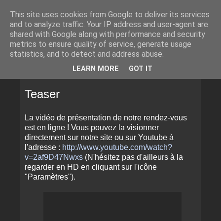
This site uses cookies from Google to deliver its services
and to analyze traffic. Your IP address and user-agent are
shared with Google along with performance and security
metrics to ensure quality of service, generate usage
statistics, and to detect and address abuse.
▼
LEARN MORE
GOT IT
MERCREDI 12 JUIN 2013
Teaser
La vidéo de présentation de notre rendez-vous
est en ligne ! Vous pouvez la visionner
directement sur notre site ou sur Youtube à
l'adresse :
http://www.youtube.com/watch?
v=2af9D47Nwxs
(N'hésitez pas d'ailleurs à la
regarder en HD en cliquant sur l'icône
"Paramètres").