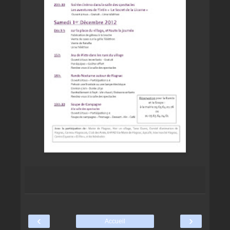
‹
›
Accueil