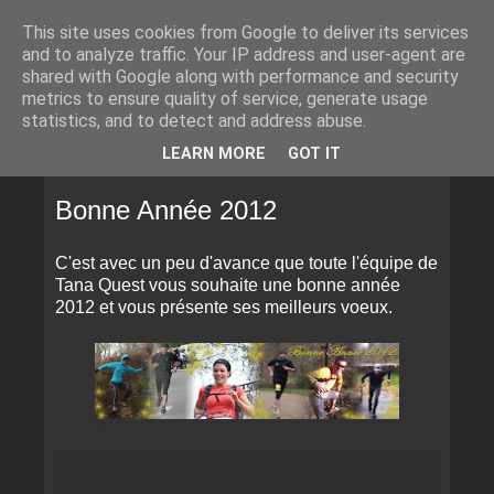
This site uses cookies from Google to deliver its services
and to analyze traffic. Your IP address and user-agent are
shared with Google along with performance and security
metrics to ensure quality of service, generate usage
statistics, and to detect and address abuse.
▼
LEARN MORE
GOT IT
JEUDI 29 DÉCEMBRE 2011
Bonne Année 2012
C'est avec un peu d'avance que toute l'équipe de
Tana Quest vous souhaite une bonne année
2012 et vous présente ses meilleurs voeux.